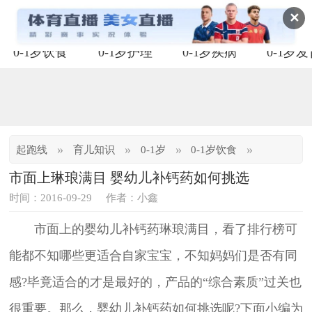
✕
0-1岁饮食
0-1岁护理
0-1岁疾病
0-1岁
»
»
»
»
起跑线
育儿知识
0-1岁
0-1岁饮食
市面上琳琅满目 婴幼儿补钙药如何挑选
时间：2016-09-29
作者：小鑫
市面上的婴幼儿补钙药琳琅满目，看了排行榜可
能都不知哪些更适合自家宝宝，不知妈妈们是否有同
感?毕竟适合的才是最好的，产品的“综合素质”过关也
很重要。那么，婴幼儿补钙药如何挑选呢?下面小编为