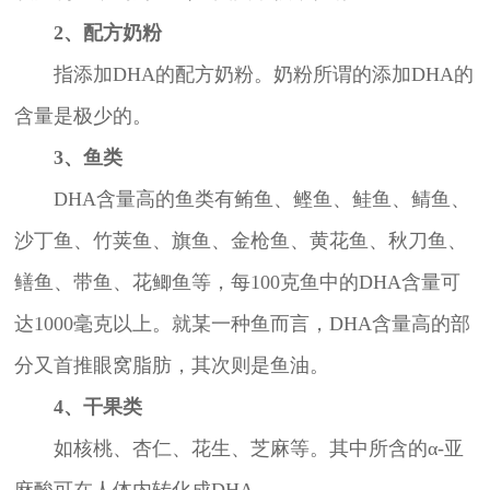
2、配方奶粉
指添加DHA的配方奶粉。奶粉所谓的添加DHA的
含量是极少的。
3、鱼类
DHA含量高的鱼类有鲔鱼、鲣鱼、鲑鱼、鲭鱼、
沙丁鱼、竹荚鱼、旗鱼、金枪鱼、黄花鱼、秋刀鱼、
鳝鱼、带鱼、花鲫鱼等，每100克鱼中的DHA含量可
达1000毫克以上。就某一种鱼而言，DHA含量高的部
分又首推眼窝脂肪，其次则是鱼油。
4、干果类
如核桃、杏仁、花生、芝麻等。其中所含的α-亚
麻酸可在人体内转化成DHA。