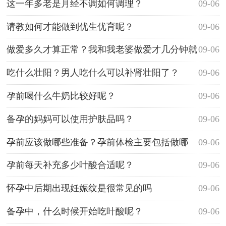
这一年多老是月经不调如何调理？
09-06
请教如何才能做到优生优育呢？
09-06
做爱多久才算正常？我和我老婆做爱才几分钟就
09-06
结束了，我这是不是早泄啊？
吃什么壮阳？男人吃什么可以补肾壮阳了？
09-06
孕前喝什么牛奶比较好呢？
09-06
备孕的妈妈可以使用护肤品吗？
09-06
孕前应该做哪些准备？孕前体检主要包括做哪
09-06
些？
孕前每天补充多少叶酸合适呢？
09-06
怀孕中后期出现妊娠纹是很常见的吗
09-06
备孕中，什么时候开始吃叶酸呢？
09-06