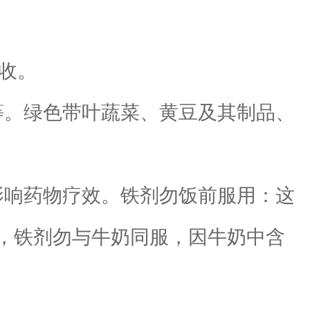
收。
。绿色带叶蔬菜、黄豆及其制品、
影响药物疗效。铁剂勿饭前服用：这
，铁剂勿与牛奶同服，因牛奶中含