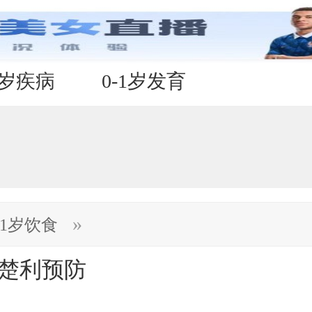
1岁疾病
0-1岁发育
»
-1岁饮食
清楚利预防