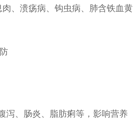
、息肉、溃疡病、钩虫病、肺含铁血黄
腹泻、肠炎、脂肪痢等，影响营养