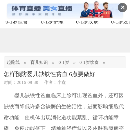
✕
0-1岁饮食
0-1岁护理
0-1岁疾病
0-1岁
»
»
»
»
起跑线
育儿知识
0-1岁
0-1岁饮食
怎样预防婴儿缺铁性贫血 6点要做好
时间：2016-09-30
作者：小鑫
婴儿缺铁性贫血临床上除可出现贫血外，还可因
缺铁而降低许多含铁酶的生物活性，进而影响细胞代
谢功能，使机体出现消化道功能紊乱、循环功能障
碍、免疫功能低下、精神神经症状以及皮肤黏膜病变