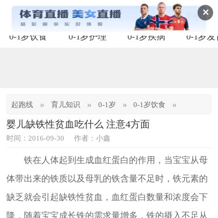
✕
0-1岁饮食
0-1岁护理
0-1岁疾病
0-1岁
»
»
»
»
起跑线
育儿知识
0-1岁
0-1岁饮食
婴儿缺铁性贫血吃什么 注意4方面
时间：2016-09-30
作者：小鑫
铁在人体起到生成血红蛋白的作用，当宝宝从母
体带出来的铁质以及母乳的铁含量不足时，铁元素的
缺乏就会引起缺铁性贫血，血红蛋白数量和浓度会下
降，随着宝宝成长铁的需求量增多，铁的摄入不足从