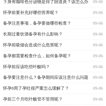
T稍浅的双红杠，是排卵了吗？
下身有咖啡色分泌物是得了阴道炎？该怎么办
09-06
了？
怀孕前要补充好哪些营养呢？
09-06
备孕注意事项，备孕要做哪些检查？
09-06
长期过量饮酒备孕有什么影响？
09-06
怀孕前吸烟会造成什么危害呢？
09-06
备孕都需要检查什么，如何备孕呢？
09-06
怀孕前应该吃些叶酸吗？
09-06
备孕要注意什么？备孕期间应该注意什么问题
09-06
呢?
怀孕8周了孕吐很严重怎么缓解了？
09-06
孕前三个月吃叶酸管不管用呢？
09-06