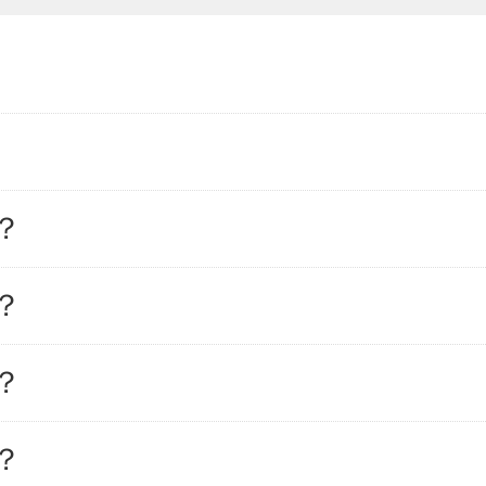
？
？
？
？