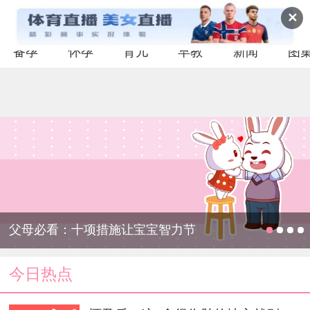
✕
备孕
怀孕
育儿
早教
新闻
图
父母必看：十项措施让宝宝智力节
今日热点